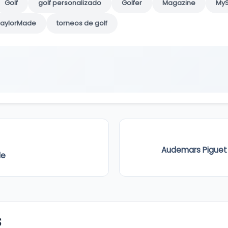
Golf
golf personalizado
Golfer
Magazine
My
TaylorMade
torneos de golf
Audemars Piguet c
de
s