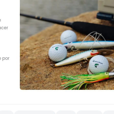
e
acer
o por