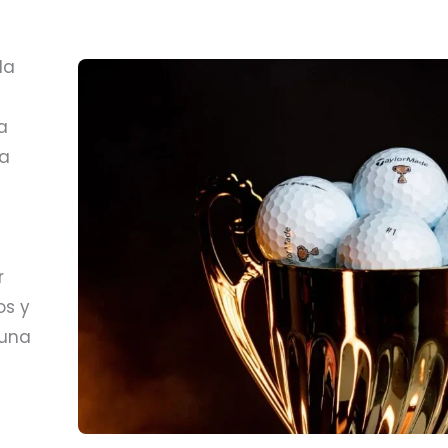
da
a
ta
r
os y
 una