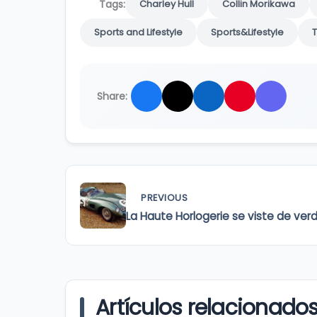
Tags:
Charley Hull
Collin Morikawa
Sports and Lifestyle
Sports&Lifestyle
Share:
PREVIOUS
La Haute Horlogerie se viste de ver
Artículos relacionado