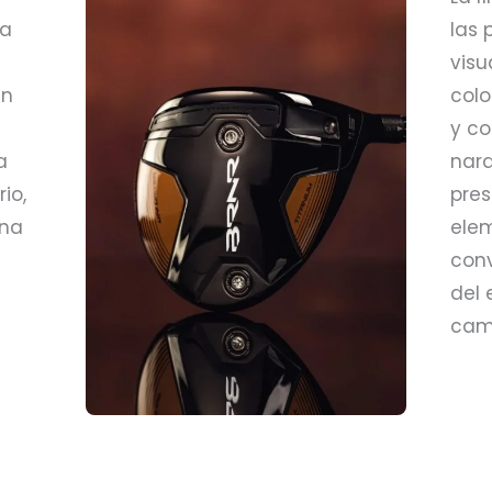
na
las 
visu
an
colo
y co
a
nara
io,
pres
una
elem
conv
del 
cam