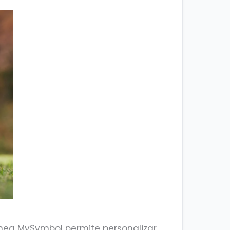
ínea MySymbol permite personalizar