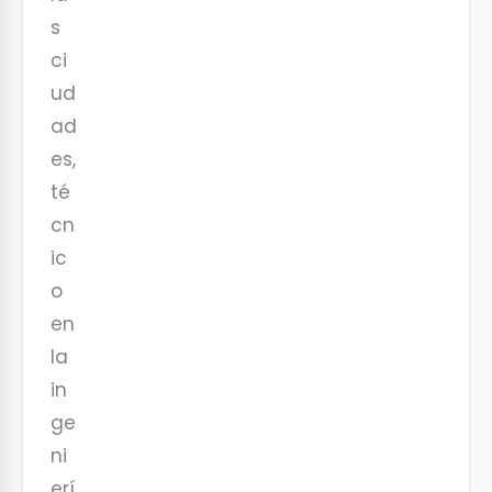
s
ci
ud
ad
es,
té
cn
ic
o
en
la
in
ge
ni
erí