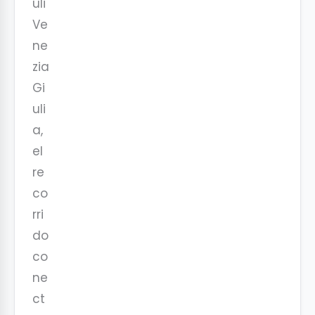
uli
Ve
ne
zia
Gi
uli
a,
el
re
co
rri
do
co
ne
ct