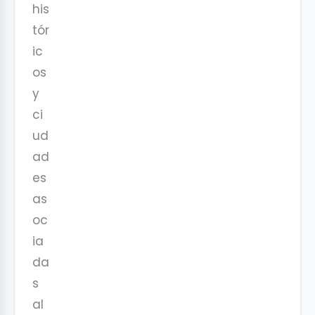
his
tór
ic
os
y
ci
ud
ad
es
as
oc
ia
da
s
al