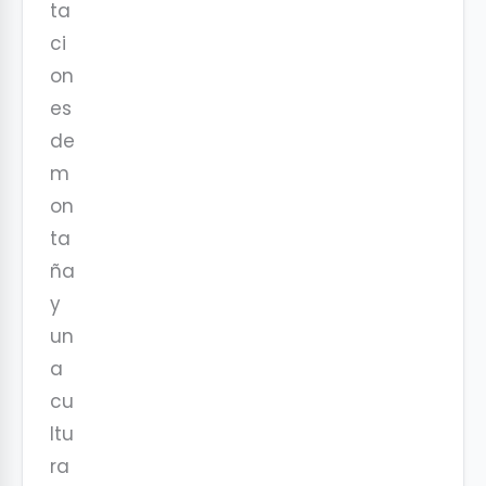
ta
ci
on
es
de
m
on
ta
ña
y
un
a
cu
ltu
ra