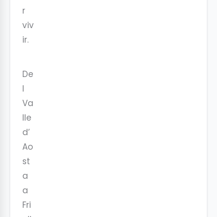
r
viv
ir.
De
l
Va
lle
d’
Ao
st
a
a
Fri