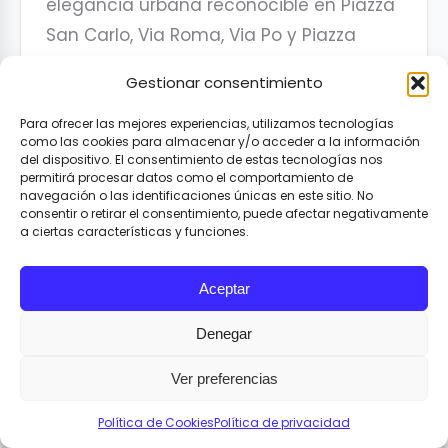
elegancia urbana reconocible en Piazza
San Carlo, Via Roma, Via Po y Piazza
Castello. Sus cafés históricos, como
Gestionar consentimiento
Mulassano, Baratti & Milano y Caffè
Torino, mantienen vivo el ritual del
Para ofrecer las mejores experiencias, utilizamos tecnologías
como las cookies para almacenar y/o acceder a la información
aperitivo, la pastelería y la conversación
del dispositivo. El consentimiento de estas tecnologías nos
permitirá procesar datos como el comportamiento de
bajo los pórticos.
navegación o las identificaciones únicas en este sitio. No
consentir o retirar el consentimiento, puede afectar negativamente
a ciertas características y funciones.
Fuera de la ciudad,
Langhe, Roero
y
Monferrato
forman uno de los grandes
Aceptar
territorios vitícolas de Europa, con
pueblos en altura, castillos, bodegas y
Denegar
una cultura agrícola ligada al vino, el
Ver preferencias
terruño y la mesa. Al norte,
Lago
Maggiore
suma la memoria
Política de Cookies
Política de privacidad