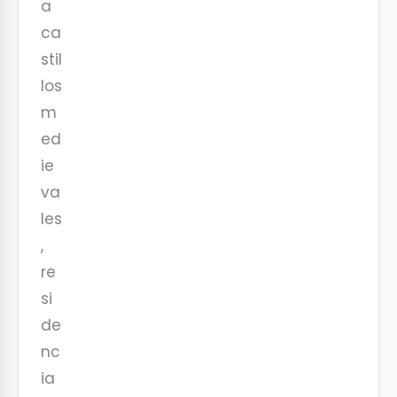
a
ca
stil
los
m
ed
ie
va
les
,
re
si
de
nc
ia