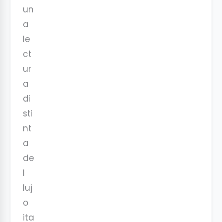
un
a
le
ct
ur
a
di
sti
nt
a
de
l
luj
o
ita