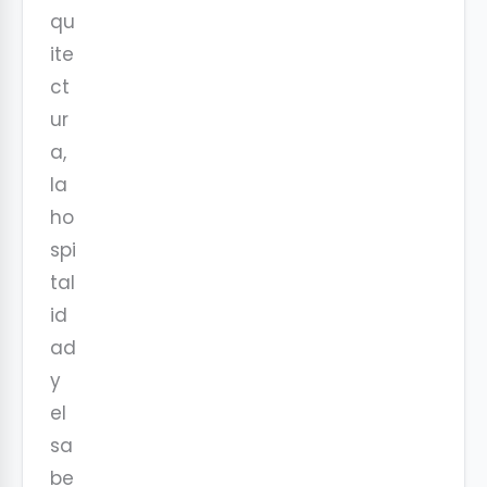
qu
ite
ct
ur
a,
la
ho
spi
tal
id
ad
y
el
sa
be