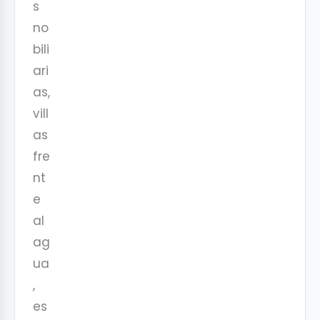
s
no
bili
ari
as,
vill
as
fre
nt
e
al
ag
ua
,
es