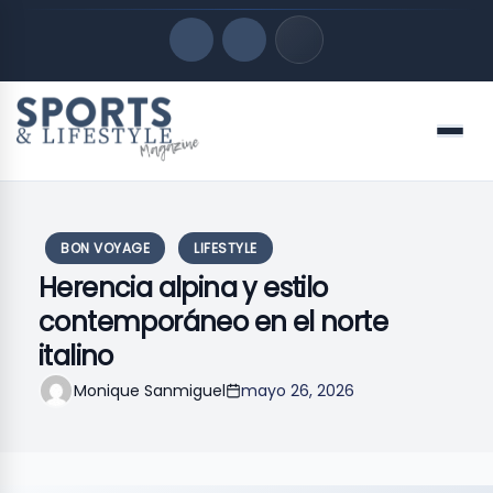
Quick Links
Menu
LATEST UPDATES
agosto 7, 2026
FOLLOW US
BON VOYAGE
LIFESTYLE
Herencia alpina y estilo
contemporáneo en el norte
italino
Monique Sanmiguel
mayo 26, 2026