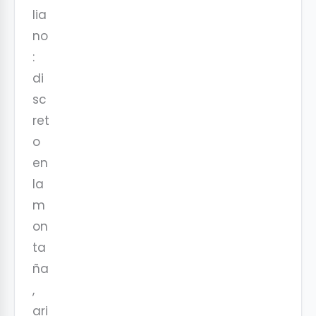
lia
no
:
di
sc
ret
o
en
la
m
on
ta
ña
,
ari