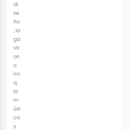
di
se
ño
, la
ga
str
on
o
mí
a,
la
m
úsi
ca
y