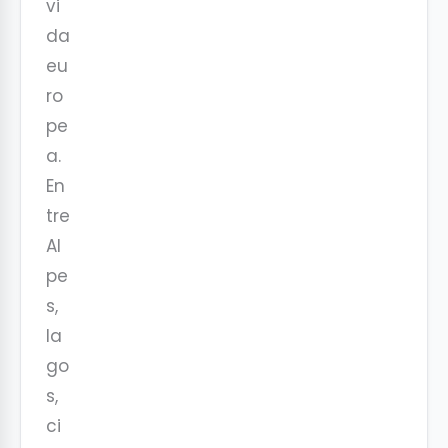
vi
da
eu
ro
pe
a.
En
tre
Al
pe
s,
la
go
s,
ci