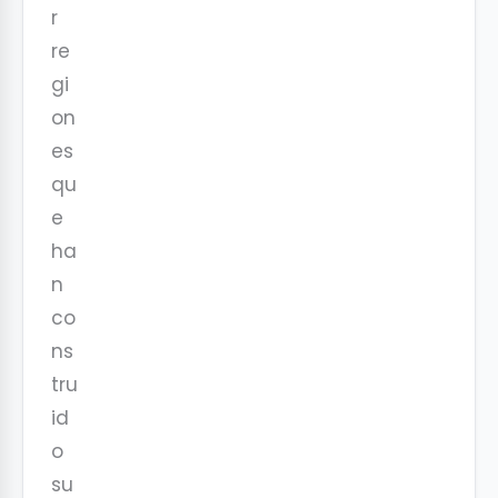
r
re
gi
on
es
qu
e
ha
n
co
ns
tru
id
o
su