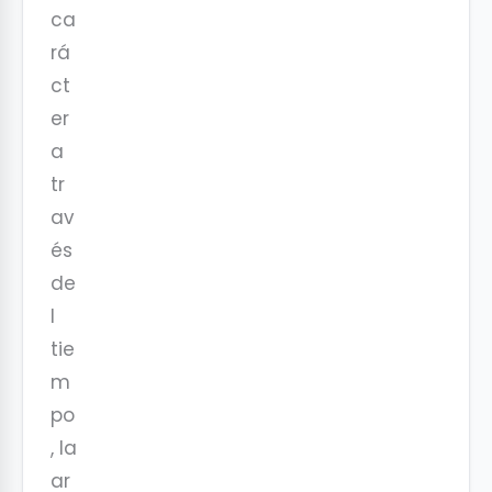
ca
rá
ct
er
a
tr
av
és
de
l
tie
m
po
, la
ar