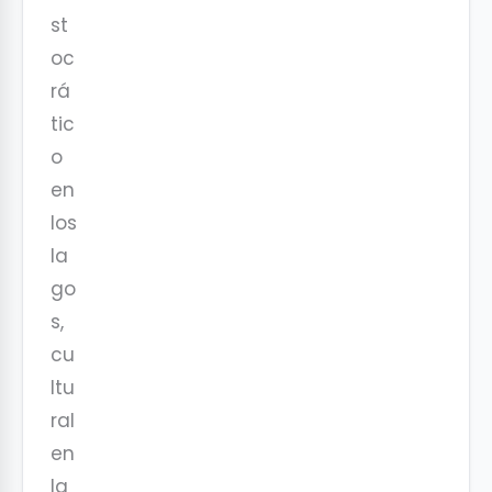
st
oc
rá
tic
o
en
los
la
go
s,
cu
ltu
ral
en
la