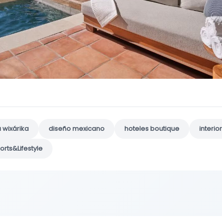
 wixárika
diseño mexicano
hoteles boutique
interi
orts&Lifestyle