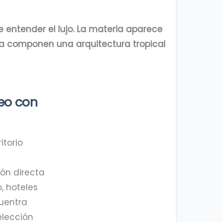
e entender el lujo. La materia aparece
ika componen una arquitectura tropical
eo con
itorio
ón directa
, hoteles
cuentra
elección