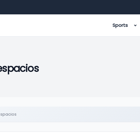
Sports
 espacios
 espacios