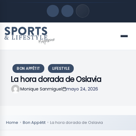
Quick Links
Menu
LATEST UPDATES
agosto 8, 2026
FOLLOW US
BON APPÉTIT
LIFESTYLE
La hora dorada de Oslavia
Monique Sanmiguel
mayo 24, 2026
Home
Bon Appétit
La hora dorada de Oslavia