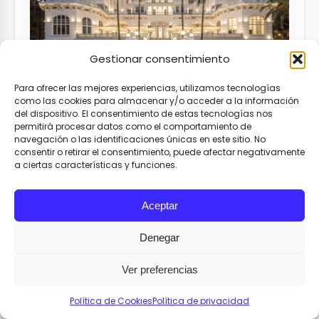
Gestionar consentimiento
Para ofrecer las mejores experiencias, utilizamos tecnologías
como las cookies para almacenar y/o acceder a la información
del dispositivo. El consentimiento de estas tecnologías nos
Monique Sanmiguel
mayo 28, 2026
permitirá procesar datos como el comportamiento de
navegación o las identificaciones únicas en este sitio. No
Hébergement
consentir o retirar el consentimiento, puede afectar negativamente
Un palacio frente al Mediterráneo
a ciertas características y funciones.
La fachada del Hotel Miramar mantiene una
presencia poco común en Málaga: la de…
Aceptar
Denegar
Ver preferencias
Política de Cookies
Política de privacidad