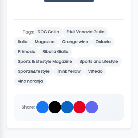
Tags:
DOC Collio
Friuli Venezia Giulia
Italia
Magazine
Orange wine
Oslavia
Primosic
Ribolla Gialla
Sports & Lifestyle Magazine
Sports and Lifestyle
Sports&Lifestyle
Think Yellow
Viñedo
vino naranja
Share: