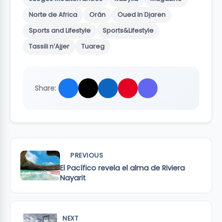
Norte de Africa
Orán
Oued In Djaren
Sports and Lifestyle
Sports&Lifestyle
Tassili n’Ajjer
Tuareg
Share:
PREVIOUS
El Pacífico revela el alma de Riviera
Nayarit
NEXT