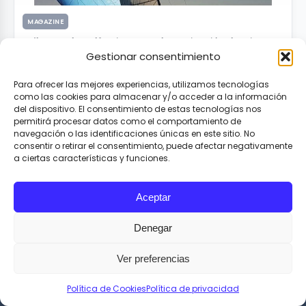
MAGAZINE
Málaga, vela, golf y vinos con denominación de origen
Gestionar consentimiento
junio 1, 2026
Para ofrecer las mejores experiencias, utilizamos tecnologías
como las cookies para almacenar y/o acceder a la información
del dispositivo. El consentimiento de estas tecnologías nos
permitirá procesar datos como el comportamiento de
navegación o las identificaciones únicas en este sitio. No
consentir o retirar el consentimiento, puede afectar negativamente
a ciertas características y funciones.
© Sports & Lifestyle Magazine. Todos los derechos reservados. Queda prohibida la
reproducción, distribución, comunicación pública, transformación, copia, descarga,
Aceptar
reutilización o cualquier otro uso de los contenidos de esta web.
Denegar
Ver preferencias
Contacta con nosotros
Política de Cookies
Política de privacidad
Pólitica de privacidad