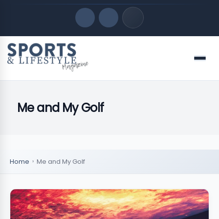
Quick Links
Menu
LATEST UPDATES
agosto 9, 2026
Me and My Golf
FOLLOW US
Home
Me and My Golf