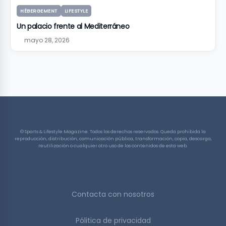
HÉBERGEMENT
LIFESTYLE
Un palacio frente al Mediterráneo
mayo 28, 2026
© Sports & Lifestyle Magazine. Todos los derechos reservados. Queda prohibida la
reproducción, distribución, comunicación pública, transformación, copia, descarga,
reutilización o cualquier otro uso de los contenidos de esta web.
Contacta con nosotros
Pólitica de privacidad