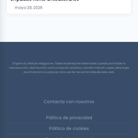
mayo 28, 2026
© Sports & Lifestyle Magazine. Todos los derechos reservados. Queda prohibida la
reproducción, distribución, comunicación pública, transformación, copia, descarga,
reutilización o cualquier otro uso de los contenidos de esta web.
Contacta con nosotros
Pólitica de privacidad
Pólitica de cookies