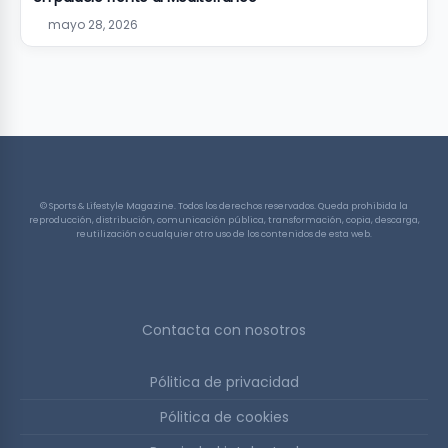
mayo 28, 2026
© Sports & Lifestyle Magazine. Todos los derechos reservados. Queda prohibida la
reproducción, distribución, comunicación pública, transformación, copia, descarga,
reutilización o cualquier otro uso de los contenidos de esta web.
Contacta con nosotros
Pólitica de privacidad
Pólitica de cookies