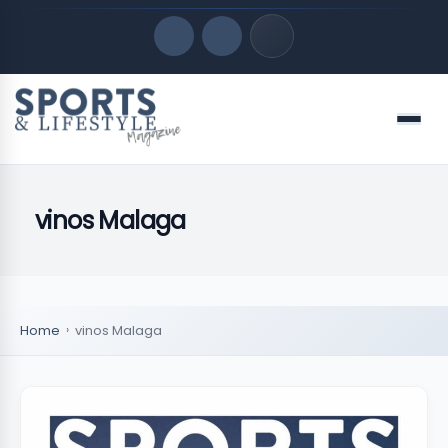
Quick Links
Menu
LATEST UPDATES
agosto 6, 2026
vinos Malaga
FOLLOW US
Home
vinos Malaga