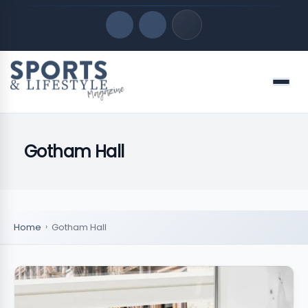
Quick Links
Menu
LATEST UPDATES
agosto 7, 2026
Gotham Hall
FOLLOW US
Home
Gotham Hall