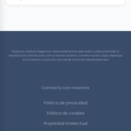
© Sports & Lifestyle Magazine. Todos los derechos reservados. Queda prohibida la
reproducción, distribución, comunicación pública, transformación, copia, descarga,
reutilización o cualquier otro uso de los contenidos de esta web.
Contacta con nosotros
Pólitica de privacidad
Pólitica de cookies
Propiedad intelectual