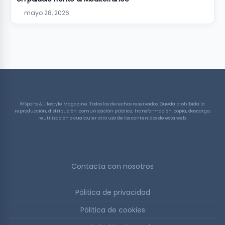
mayo 28, 2026
© Sports & Lifestyle Magazine. Todos los derechos reservados. Queda prohibida la
reproducción, distribución, comunicación pública, transformación, copia, descarga,
reutilización o cualquier otro uso de los contenidos de esta web.
Contacta con nosotros
Pólitica de privacidad
Pólitica de cookies