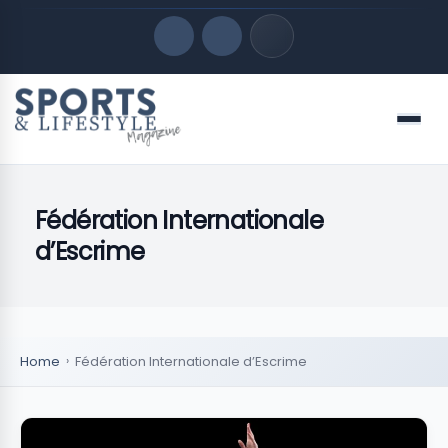
Quick Links
Menu
LATEST UPDATES
agosto 6, 2026
Fédération Internationale
FOLLOW US
d’Escrime
Home
Fédération Internationale d’Escrime