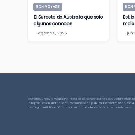
BON VOYAGE
BON 
El Sureste de Australia que solo
Estil
algunos conocen
mala
agosto 5, 2026
juni
© Sports & Lifestyle Magazine. Todos los derechos reservados. Queda prohibid
la reproducción, distribución, comunicación pública, transformación, copia,
descarga, reutilización o cualquier otro uso de los contenidos de esta web.